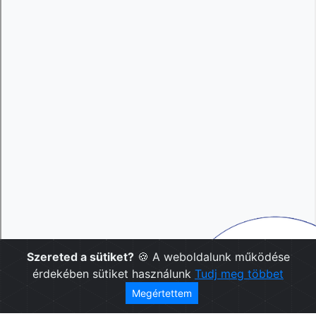
Szereted a sütiket?
🍪 A weboldalunk működése
érdekében sütiket használunk
Tudj meg többet
Megértettem