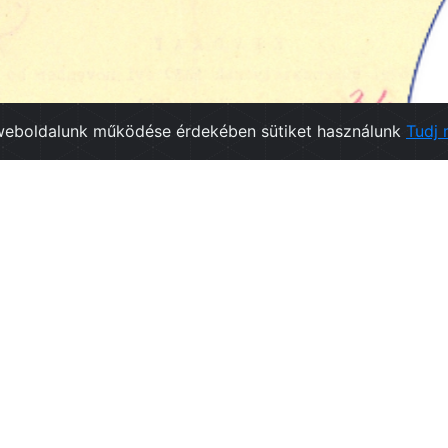
weboldalunk működése érdekében sütiket használunk
Tudj 
Hasznos linkek
Kollekciók
Bejegyzések
t
Események
m Vármegyei Levéltára
TOP-7.1.1-16-H-ESZA-2019-