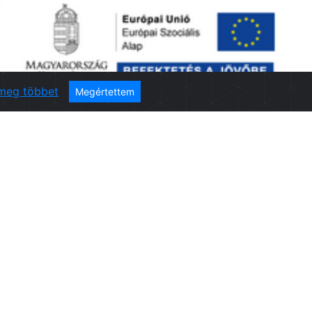
meg többet
Megértettem
Kapcsolat
Cím:
8200 Veszprém Óváros tér 9.
E-mail:
01168
kozalapitvany@veszprembalatonkultura.h