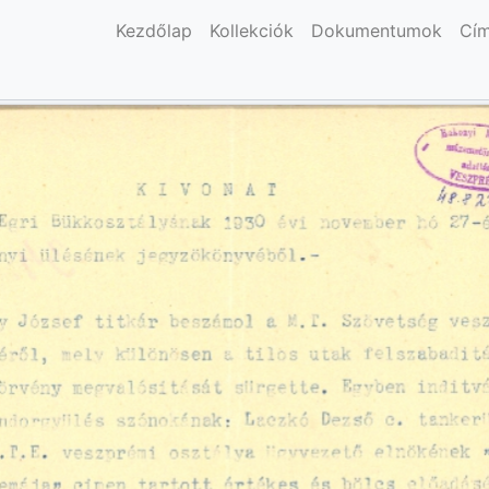
Kezdőlap
Kollekciók
Dokumentumok
Cí