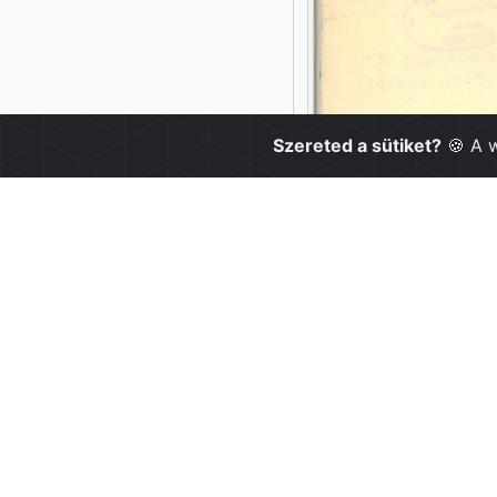
Szereted a sütiket?
🍪 A 
Digitális tár
Partnerek
VEBRKK
VMJVÖ
VEB 2023 Zr
MNL Veszpré