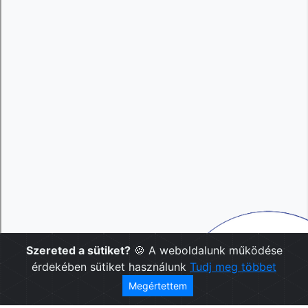
Szereted a sütiket?
🍪 A weboldalunk működése
érdekében sütiket használunk
Tudj meg többet
Megértettem